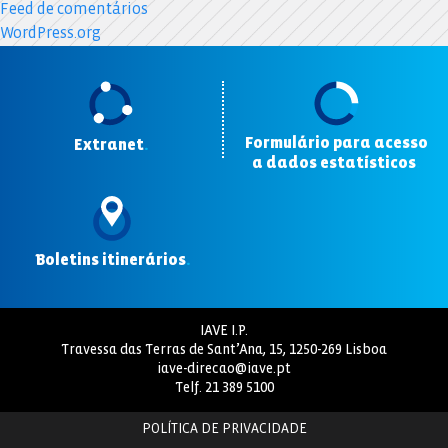
Feed de comentários
WordPress.org
Formulário para acesso
Extranet
.
a dados estatísticos
.
Boletins itinerários
.
IAVE I.P.
Travessa das Terras de Sant’Ana, 15, 1250-269 Lisboa
iave-direcao@iave.pt
Telf.
21 389 5100
POLÍTICA DE PRIVACIDADE