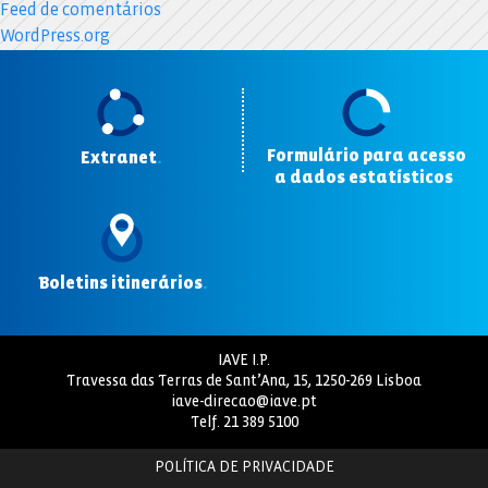
Feed de comentários
WordPress.org
Formulário para acesso
Extranet
.
a dados estatísticos
.
Boletins itinerários
.
IAVE I.P.
Travessa das Terras de Sant’Ana, 15, 1250-269 Lisboa
iave-direcao@iave.pt
Telf.
21 389 5100
POLÍTICA DE PRIVACIDADE