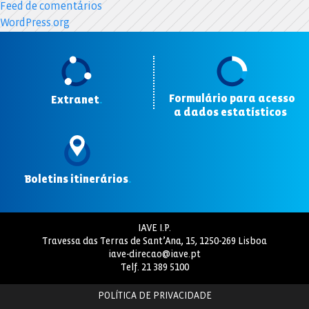
Feed de comentários
WordPress.org
Formulário para acesso
Extranet
.
a dados estatísticos
.
Boletins itinerários
.
IAVE I.P.
Travessa das Terras de Sant’Ana, 15, 1250-269 Lisboa
iave-direcao@iave.pt
Telf.
21 389 5100
POLÍTICA DE PRIVACIDADE