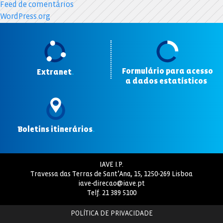
Feed de comentários
WordPress.org
Formulário para acesso
Extranet
.
a dados estatísticos
.
Boletins itinerários
.
IAVE I.P.
Travessa das Terras de Sant’Ana, 15, 1250-269 Lisboa
iave-direcao@iave.pt
Telf.
21 389 5100
POLÍTICA DE PRIVACIDADE