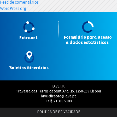
Feed de comentários
WordPress.org
Formulário para acesso
Extranet
.
a dados estatísticos
.
Boletins itinerários
.
IAVE I.P.
Travessa das Terras de Sant’Ana, 15, 1250-269 Lisboa
iave-direcao@iave.pt
Telf.
21 389 5100
POLÍTICA DE PRIVACIDADE