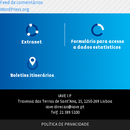
Feed de comentários
WordPress.org
Formulário para acesso
Extranet
.
a dados estatísticos
.
Boletins itinerários
.
IAVE I.P.
Travessa das Terras de Sant’Ana, 15, 1250-269 Lisboa
iave-direcao@iave.pt
Telf.
21 389 5100
POLÍTICA DE PRIVACIDADE