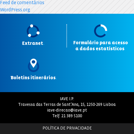
Feed de comentários
WordPress.org
Formulário para acesso
Extranet
.
a dados estatísticos
.
Boletins itinerários
.
IAVE I.P.
Travessa das Terras de Sant’Ana, 15, 1250-269 Lisboa
iave-direcao@iave.pt
Telf.
21 389 5100
POLÍTICA DE PRIVACIDADE