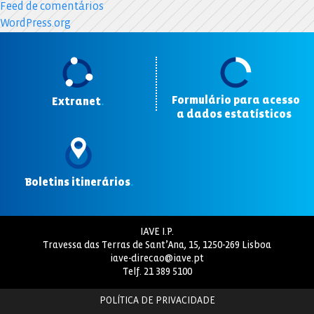
Feed de comentários
WordPress.org
Formulário para acesso
Extranet
.
a dados estatísticos
.
Boletins itinerários
.
IAVE I.P.
Travessa das Terras de Sant’Ana, 15, 1250-269 Lisboa
iave-direcao@iave.pt
Telf.
21 389 5100
POLÍTICA DE PRIVACIDADE