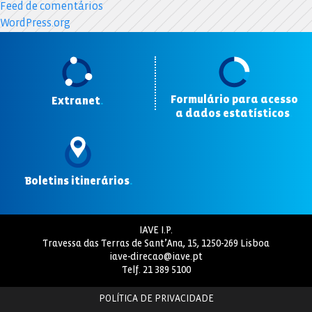
Feed de comentários
WordPress.org
Formulário para acesso
Extranet
.
a dados estatísticos
.
Boletins itinerários
.
IAVE I.P.
Travessa das Terras de Sant’Ana, 15, 1250-269 Lisboa
iave-direcao@iave.pt
Telf.
21 389 5100
POLÍTICA DE PRIVACIDADE