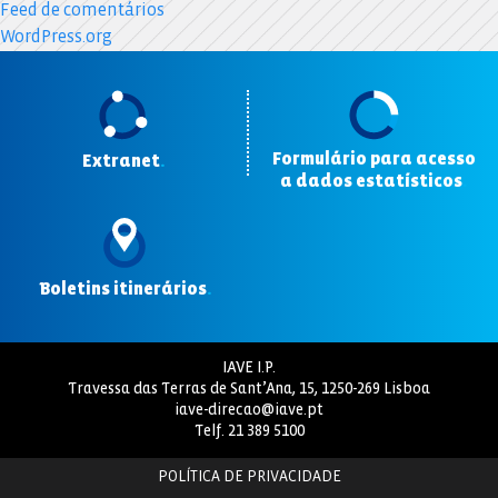
Feed de comentários
WordPress.org
Formulário para acesso
Extranet
.
a dados estatísticos
.
Boletins itinerários
.
IAVE I.P.
Travessa das Terras de Sant’Ana, 15, 1250-269 Lisboa
iave-direcao@iave.pt
Telf.
21 389 5100
POLÍTICA DE PRIVACIDADE