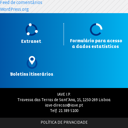
Feed de comentários
WordPress.org
Formulário para acesso
Extranet
.
a dados estatísticos
.
Boletins itinerários
.
IAVE I.P.
Travessa das Terras de Sant’Ana, 15, 1250-269 Lisboa
iave-direcao@iave.pt
Telf.
21 389 5100
POLÍTICA DE PRIVACIDADE