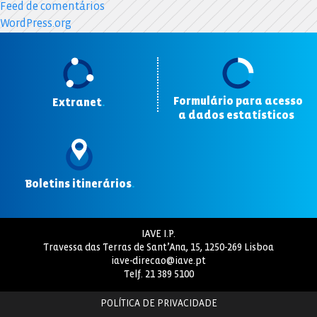
Feed de comentários
WordPress.org
Formulário para acesso
Extranet
.
a dados estatísticos
.
Boletins itinerários
.
IAVE I.P.
Travessa das Terras de Sant’Ana, 15, 1250-269 Lisboa
iave-direcao@iave.pt
Telf.
21 389 5100
POLÍTICA DE PRIVACIDADE