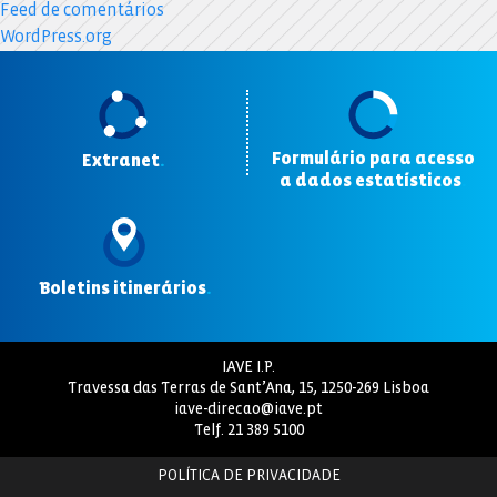
Feed de comentários
WordPress.org
Formulário para acesso
Extranet
.
a dados estatísticos
.
Boletins itinerários
.
IAVE I.P.
Travessa das Terras de Sant’Ana, 15, 1250-269 Lisboa
iave-direcao@iave.pt
Telf.
21 389 5100
POLÍTICA DE PRIVACIDADE