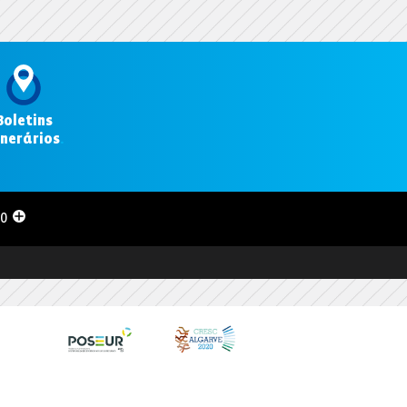
Boletins
inerários
.
00