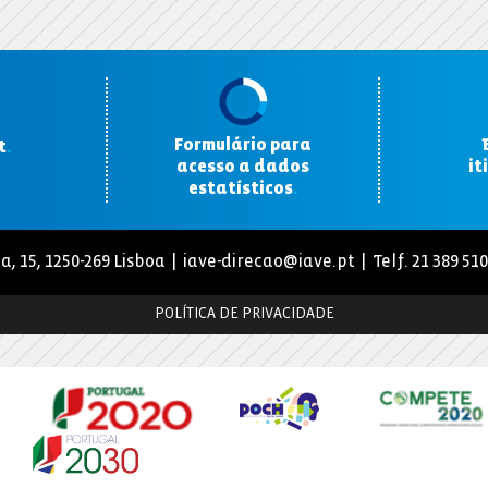
Formulário para
t
.
acesso a dados
it
estatísticos
.
a, 15, 1250-269 Lisboa |
iave-direcao@iave.pt
| Telf. 21 389 51
POLÍTICA DE PRIVACIDADE