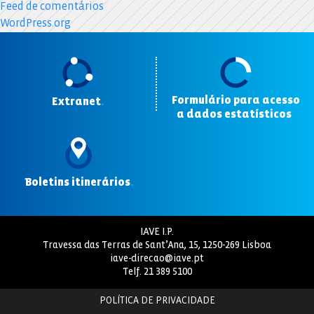
Feed de comentários
WordPress.org
Formulário para acesso
Extranet
.
a dados estatísticos
.
Boletins itinerários
.
IAVE I.P.
Travessa das Terras de Sant’Ana, 15, 1250-269 Lisboa
iave-direcao@iave.pt
Telf.
21 389 5100
POLÍTICA DE PRIVACIDADE