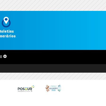
Boletins
inerários
.
00