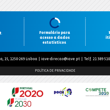
Formulário para
t
.
acesso a dados
it
estatísticos
.
a, 15, 1250-269 Lisboa |
iave-direcao@iave.pt
| Telf. 21 389 51
POLÍTICA DE PRIVACIDADE