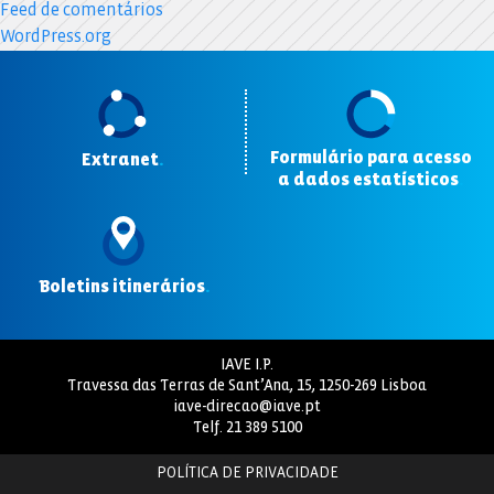
Feed de comentários
WordPress.org
Formulário para acesso
Extranet
.
a dados estatísticos
.
Boletins itinerários
.
IAVE I.P.
Travessa das Terras de Sant’Ana, 15, 1250-269 Lisboa
iave-direcao@iave.pt
Telf.
21 389 5100
POLÍTICA DE PRIVACIDADE