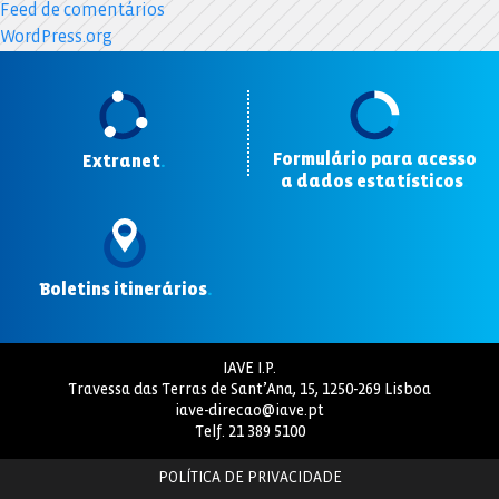
Feed de comentários
WordPress.org
Formulário para acesso
Extranet
.
a dados estatísticos
.
Boletins itinerários
.
IAVE I.P.
Travessa das Terras de Sant’Ana, 15, 1250-269 Lisboa
iave-direcao@iave.pt
Telf.
21 389 5100
POLÍTICA DE PRIVACIDADE