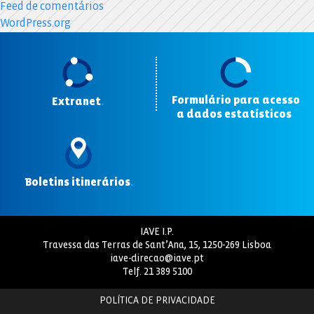
Feed de comentários
WordPress.org
Formulário para acesso
Extranet
.
a dados estatísticos
.
Boletins itinerários
.
IAVE I.P.
Travessa das Terras de Sant’Ana, 15, 1250-269 Lisboa
iave-direcao@iave.pt
Telf.
21 389 5100
POLÍTICA DE PRIVACIDADE