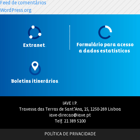
Feed de comentários
WordPress.org
Formulário para acesso
Extranet
.
a dados estatísticos
.
Boletins itinerários
.
IAVE I.P.
Travessa das Terras de Sant’Ana, 15, 1250-269 Lisboa
iave-direcao@iave.pt
Telf.
21 389 5100
POLÍTICA DE PRIVACIDADE