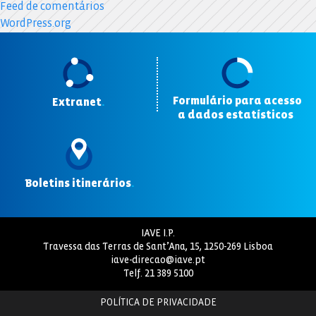
Feed de comentários
WordPress.org
Formulário para acesso
Extranet
.
a dados estatísticos
.
Boletins itinerários
.
IAVE I.P.
Travessa das Terras de Sant’Ana, 15, 1250-269 Lisboa
iave-direcao@iave.pt
Telf.
21 389 5100
POLÍTICA DE PRIVACIDADE