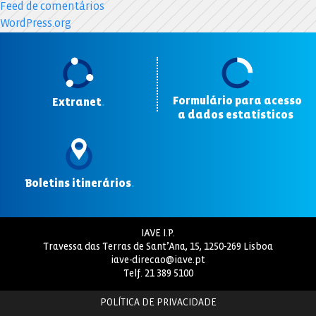
Feed de comentários
WordPress.org
Formulário para acesso
Extranet
.
a dados estatísticos
.
Boletins itinerários
.
IAVE I.P.
Travessa das Terras de Sant’Ana, 15, 1250-269 Lisboa
iave-direcao@iave.pt
Telf.
21 389 5100
POLÍTICA DE PRIVACIDADE