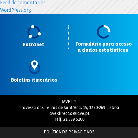
Feed de comentários
WordPress.org
Formulário para acesso
Extranet
.
a dados estatísticos
.
Boletins itinerários
.
IAVE I.P.
Travessa das Terras de Sant’Ana, 15, 1250-269 Lisboa
iave-direcao@iave.pt
Telf.
21 389 5100
POLÍTICA DE PRIVACIDADE