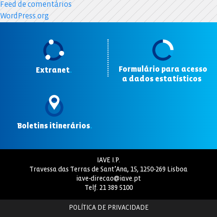
Feed de comentários
WordPress.org
Formulário para acesso
Extranet
.
a dados estatísticos
.
Boletins itinerários
.
IAVE I.P.
Travessa das Terras de Sant’Ana, 15, 1250-269 Lisboa
iave-direcao@iave.pt
Telf.
21 389 5100
POLÍTICA DE PRIVACIDADE