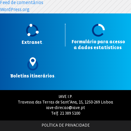
Feed de comentários
WordPress.org
Formulário para acesso
Extranet
.
a dados estatísticos
.
Boletins itinerários
.
IAVE I.P.
Travessa das Terras de Sant’Ana, 15, 1250-269 Lisboa
iave-direcao@iave.pt
Telf.
21 389 5100
POLÍTICA DE PRIVACIDADE