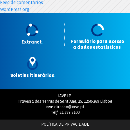
Feed de comentários
WordPress.org
Formulário para acesso
Extranet
.
a dados estatísticos
.
Boletins itinerários
.
IAVE I.P.
Travessa das Terras de Sant’Ana, 15, 1250-269 Lisboa
iave-direcao@iave.pt
Telf.
21 389 5100
POLÍTICA DE PRIVACIDADE