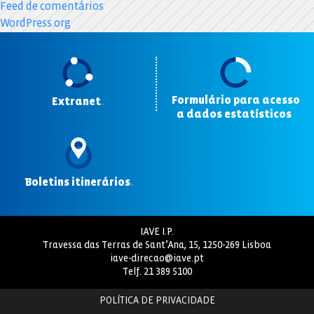
Feed de comentários
WordPress.org
Formulário para acesso
Extranet
.
a dados estatísticos
.
Boletins itinerários
.
IAVE I.P.
Travessa das Terras de Sant’Ana, 15, 1250-269 Lisboa
iave-direcao@iave.pt
Telf.
21 389 5100
POLÍTICA DE PRIVACIDADE