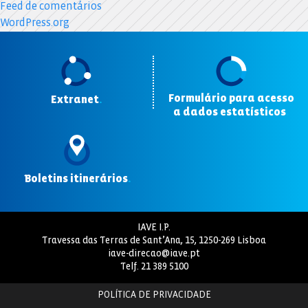
Feed de comentários
WordPress.org
Formulário para acesso
Extranet
.
a dados estatísticos
.
Boletins itinerários
.
IAVE I.P.
Travessa das Terras de Sant’Ana, 15, 1250-269 Lisboa
iave-direcao@iave.pt
Telf.
21 389 5100
POLÍTICA DE PRIVACIDADE