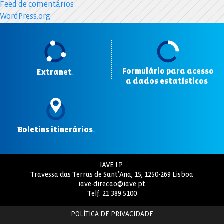
Feed de comentários
WordPress.org
Formulário para acesso
Extranet
.
a dados estatísticos
.
Boletins itinerários
.
IAVE I.P.
Travessa das Terras de Sant’Ana, 15, 1250-269 Lisboa
iave-direcao@iave.pt
Telf.
21 389 5100
POLÍTICA DE PRIVACIDADE