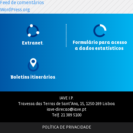
Feed de comentários
WordPress.org
Formulário para acesso
Extranet
.
a dados estatísticos
.
Boletins itinerários
.
IAVE I.P.
Travessa das Terras de Sant’Ana, 15, 1250-269 Lisboa
iave-direcao@iave.pt
Telf.
21 389 5100
POLÍTICA DE PRIVACIDADE