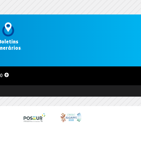
Boletins
inerários
.
00