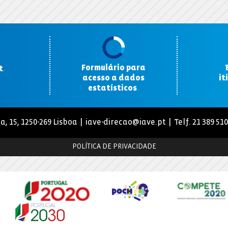
Formulário para
t
.
acesso a dados
it
estatísticos
.
a, 15, 1250-269 Lisboa |
iave-direcao@iave.pt
| Telf. 21 389 51
POLÍTICA DE PRIVACIDADE