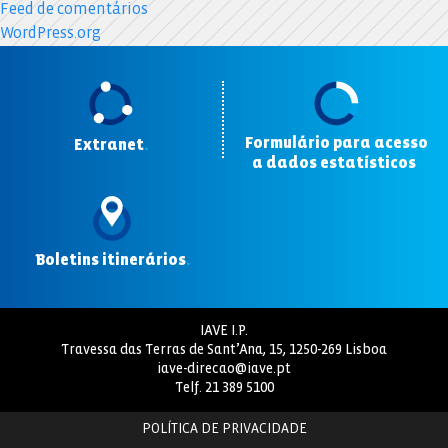
Feed de comentários
WordPress.org
Formulário para acesso
Extranet
.
a dados estatísticos
.
Boletins itinerários
.
IAVE I.P.
Travessa das Terras de Sant’Ana, 15, 1250-269 Lisboa
iave-direcao@iave.pt
Telf.
21 389 5100
POLÍTICA DE PRIVACIDADE