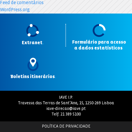
Feed de comentários
WordPress.org
Formulário para acesso
Extranet
.
a dados estatísticos
.
Boletins itinerários
.
IAVE I.P.
Travessa das Terras de Sant’Ana, 15, 1250-269 Lisboa
iave-direcao@iave.pt
Telf.
21 389 5100
POLÍTICA DE PRIVACIDADE