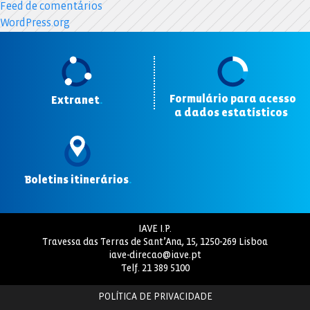
Feed de comentários
WordPress.org
Formulário para acesso
Extranet
.
a dados estatísticos
.
Boletins itinerários
.
IAVE I.P.
Travessa das Terras de Sant’Ana, 15, 1250-269 Lisboa
iave-direcao@iave.pt
Telf.
21 389 5100
POLÍTICA DE PRIVACIDADE