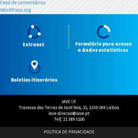
Feed de comentários
WordPress.org
Formulário para acesso
Extranet
.
a dados estatísticos
.
Boletins itinerários
.
IAVE I.P.
Travessa das Terras de Sant’Ana, 15, 1250-269 Lisboa
iave-direcao@iave.pt
Telf.
21 389 5100
POLÍTICA DE PRIVACIDADE