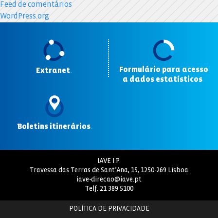
Feed de comentários
WordPress.org
Formulário para acesso
Extranet
.
a dados estatísticos
.
Boletins itinerários
.
IAVE I.P.
Travessa das Terras de Sant’Ana, 15, 1250-269 Lisboa
iave-direcao@iave.pt
Telf.
21 389 5100
POLÍTICA DE PRIVACIDADE