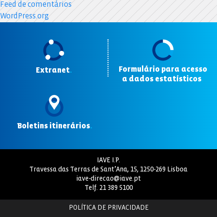
Feed de comentários
WordPress.org
Formulário para acesso
Extranet
.
a dados estatísticos
.
Boletins itinerários
.
IAVE I.P.
Travessa das Terras de Sant’Ana, 15, 1250-269 Lisboa
iave-direcao@iave.pt
Telf.
21 389 5100
POLÍTICA DE PRIVACIDADE