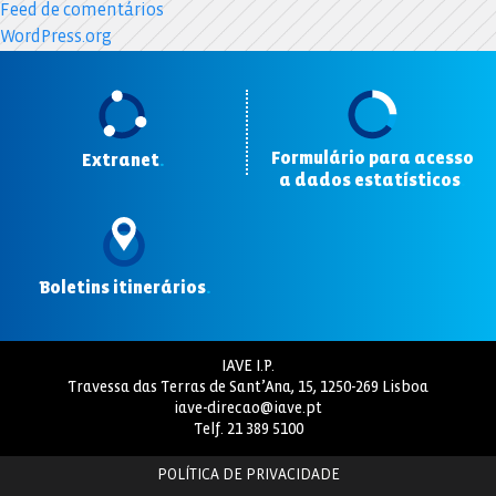
Feed de comentários
WordPress.org
Formulário para acesso
Extranet
.
a dados estatísticos
.
Boletins itinerários
.
IAVE I.P.
Travessa das Terras de Sant’Ana, 15, 1250-269 Lisboa
iave-direcao@iave.pt
Telf.
21 389 5100
POLÍTICA DE PRIVACIDADE