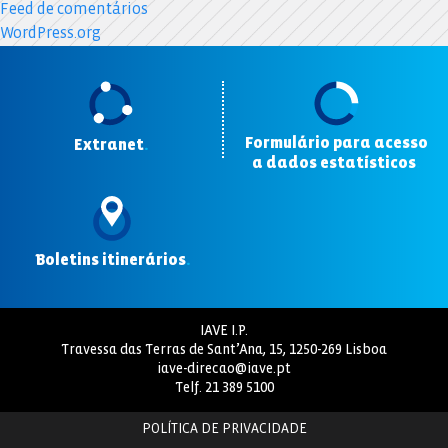
Feed de comentários
WordPress.org
Formulário para acesso
Extranet
.
a dados estatísticos
.
Boletins itinerários
.
IAVE I.P.
Travessa das Terras de Sant’Ana, 15, 1250-269 Lisboa
iave-direcao@iave.pt
Telf.
21 389 5100
POLÍTICA DE PRIVACIDADE