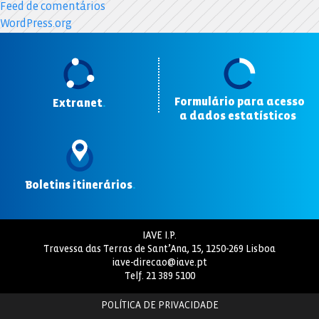
Feed de comentários
WordPress.org
Formulário para acesso
Extranet
.
a dados estatísticos
.
Boletins itinerários
.
IAVE I.P.
Travessa das Terras de Sant’Ana, 15, 1250-269 Lisboa
iave-direcao@iave.pt
Telf.
21 389 5100
POLÍTICA DE PRIVACIDADE