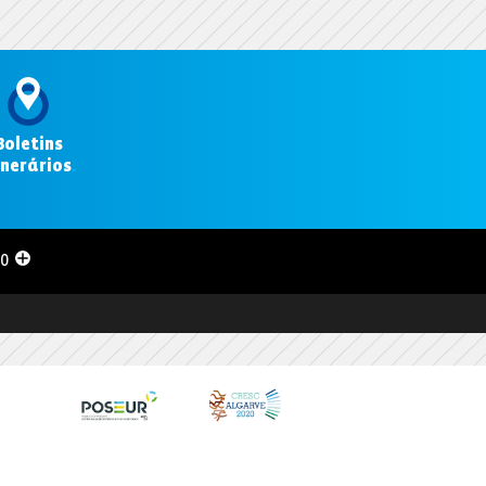
Boletins
inerários
.
00