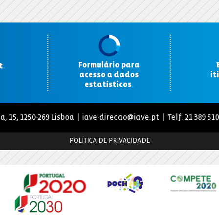
Formulário para
t
.
acesso a dados
it
estatísticos
.
a, 15, 1250-269 Lisboa |
iave-direcao@iave.pt
| Telf. 21 389 51
POLÍTICA DE PRIVACIDADE