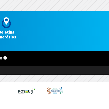
Boletins
inerários
.
00