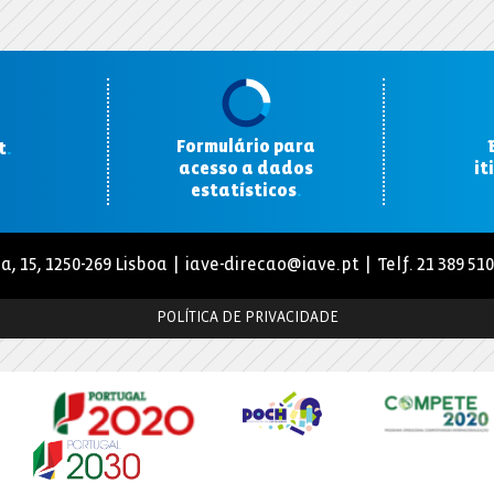
Formulário para
t
.
acesso a dados
it
estatísticos
.
a, 15, 1250-269 Lisboa |
iave-direcao@iave.pt
| Telf. 21 389 51
POLÍTICA DE PRIVACIDADE