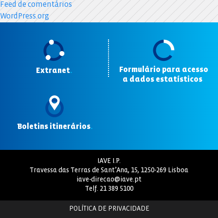
Feed de comentários
WordPress.org
Formulário para acesso
Extranet
.
a dados estatísticos
.
Boletins itinerários
.
IAVE I.P.
Travessa das Terras de Sant’Ana, 15, 1250-269 Lisboa
iave-direcao@iave.pt
Telf.
21 389 5100
POLÍTICA DE PRIVACIDADE