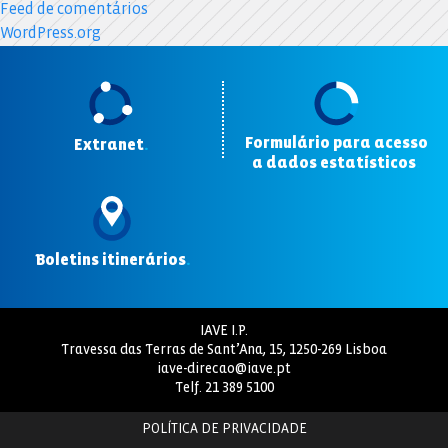
Feed de comentários
WordPress.org
Formulário para acesso
Extranet
.
a dados estatísticos
.
Boletins itinerários
.
IAVE I.P.
Travessa das Terras de Sant’Ana, 15, 1250-269 Lisboa
iave-direcao@iave.pt
Telf.
21 389 5100
POLÍTICA DE PRIVACIDADE