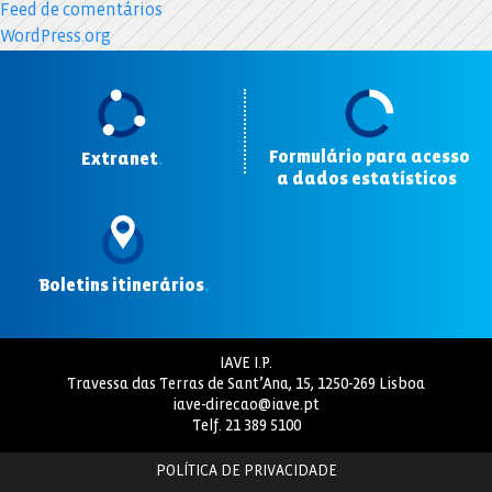
Feed de comentários
WordPress.org
Formulário para acesso
Extranet
.
a dados estatísticos
.
Boletins itinerários
.
IAVE I.P.
Travessa das Terras de Sant’Ana, 15, 1250-269 Lisboa
iave-direcao@iave.pt
Telf.
21 389 5100
POLÍTICA DE PRIVACIDADE