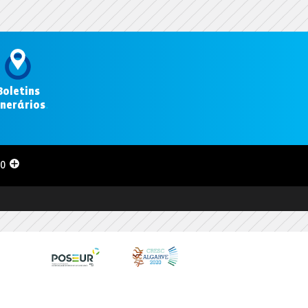
Boletins
inerários
.
00