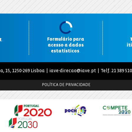
Formulário para
t
.
acesso a dados
it
estatísticos
.
a, 15, 1250-269 Lisboa |
iave-direcao@iave.pt
| Telf. 21 389 51
POLÍTICA DE PRIVACIDADE