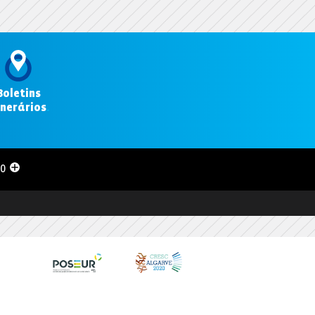
Boletins
inerários
.
00