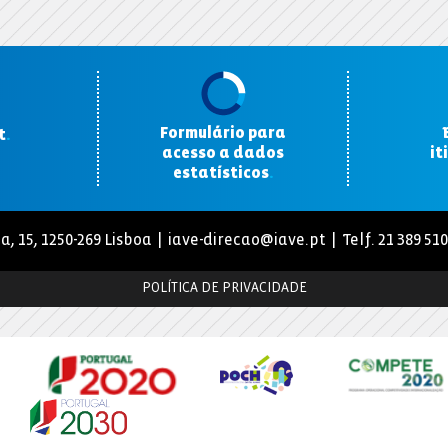
Formulário para
t
.
acesso a dados
it
estatísticos
.
a, 15, 1250-269 Lisboa |
iave-direcao@iave.pt
| Telf. 21 389 51
POLÍTICA DE PRIVACIDADE