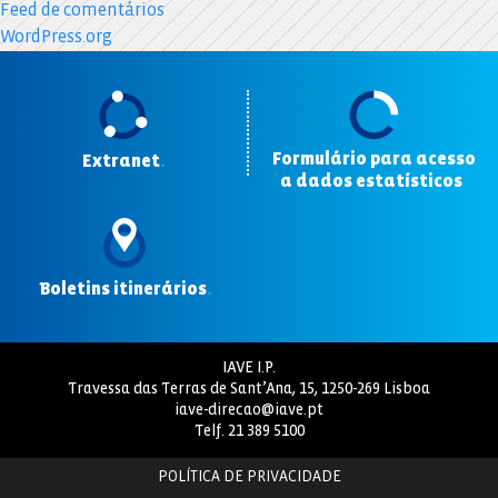
Feed de comentários
WordPress.org
Formulário para acesso
Extranet
.
a dados estatísticos
.
Boletins itinerários
.
IAVE I.P.
Travessa das Terras de Sant’Ana, 15, 1250-269 Lisboa
iave-direcao@iave.pt
Telf.
21 389 5100
POLÍTICA DE PRIVACIDADE