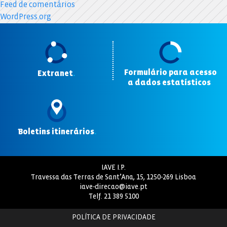
Feed de comentários
WordPress.org
Formulário para acesso
Extranet
.
a dados estatísticos
.
Boletins itinerários
.
IAVE I.P.
Travessa das Terras de Sant’Ana, 15, 1250-269 Lisboa
iave-direcao@iave.pt
Telf.
21 389 5100
POLÍTICA DE PRIVACIDADE