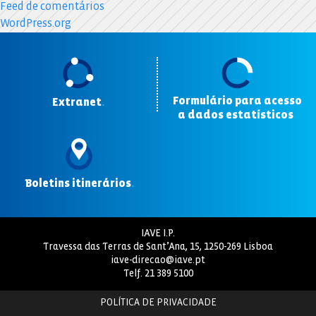
Feed de comentários
WordPress.org
Formulário para acesso
Extranet
.
a dados estatísticos
.
Boletins itinerários
.
IAVE I.P.
Travessa das Terras de Sant’Ana, 15, 1250-269 Lisboa
iave-direcao@iave.pt
Telf.
21 389 5100
POLÍTICA DE PRIVACIDADE